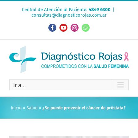
Saltar
Central de Atención al Paciente:
4849 6300
|
al
consultas@diagnosticorojas.com.ar
contenido
Facebook
YouTube
Instagram
WhatsApp
Ir a...
Inicio
»
Salud
»
¿Se puede prevenir el cáncer de próstata?