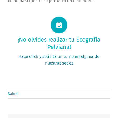
como para que los expertos lo recomienden.
Solicitá tu turno ahora
¡No olvides realizar tu Ecografía
Pelviana!
PEDÍ TU TURNO
Hacé click y solicitá un turno en alguna de
nuestras sedes
Salud