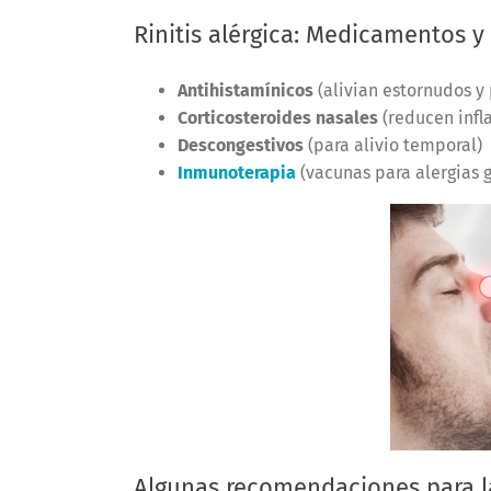
Rinitis alérgica: Medicamentos y
Antihistamínicos
(alivian estornudos y
Corticosteroides nasales
(reducen infl
Descongestivos
(para alivio temporal)
Inmunoterapia
(vacunas para alergias g
Algunas recomendaciones para l