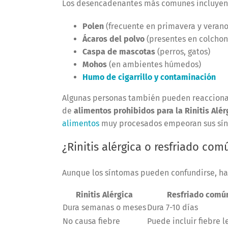
Los desencadenantes más comunes incluyen
Polen
(frecuente en primavera y verano
Ácaros del polvo
(presentes en colcho
Caspa de mascotas
(perros, gatos)
Mohos
(en ambientes húmedos)
Humo de cigarrillo y contaminación
Algunas personas también pueden reaccionar 
de
alimentos prohibidos para la Rinitis Alér
alimentos
muy procesados empeoran sus sí
¿Rinitis alérgica o resfriado com
Aunque los síntomas pueden confundirse, hay
Rinitis Alérgica
Resfriado comú
Dura semanas o meses
Dura 7-10 días
No causa fiebre
Puede incluir fiebre l