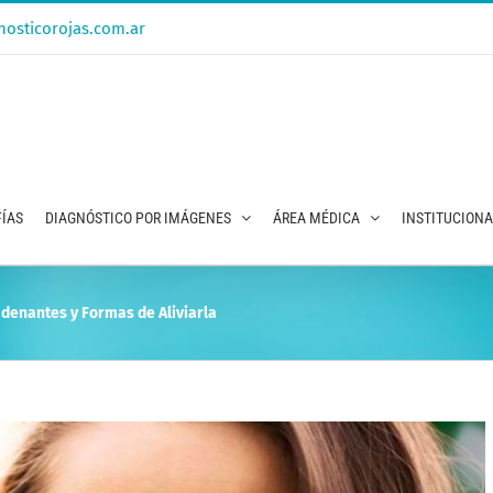
osticorojas.com.ar
ÍAS
DIAGNÓSTICO POR IMÁGENES
ÁREA MÉDICA
INSTITUCION
adenantes y Formas de Aliviarla