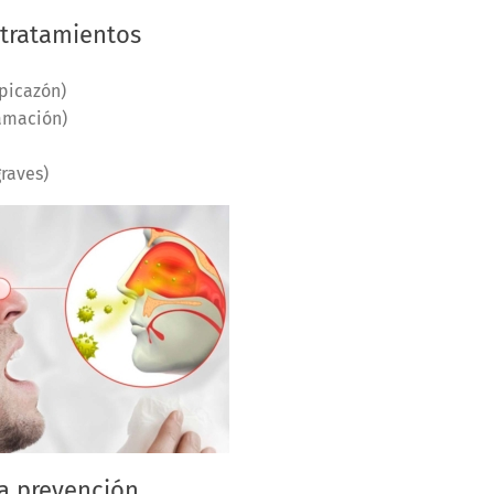
 tratamientos
 picazón)
amación)
raves)
a prevención