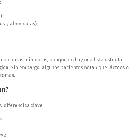
:
)
nes y almohadas)
a ciertos alimentos, aunque no hay una lista estricta
gica
. Sin embargo, algunos pacientes notan que lácteos o
ntomas.
ún?
 diferencias clave:
n
eve