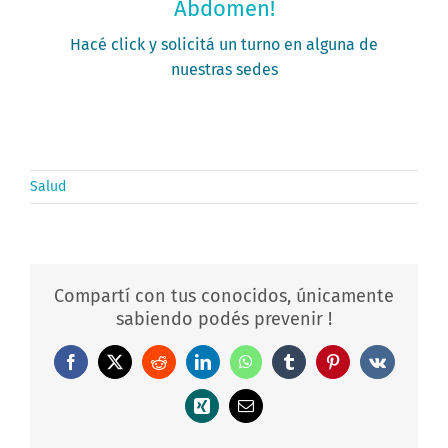
Abdomen!
PEDÍ TU TURNO
Hacé click y solicitá un turno en alguna de
nuestras sedes
Salud
Compartí con tus conocidos, únicamente
sabiendo podés prevenir !
Facebook
X
Reddit
LinkedIn
WhatsApp
Tumblr
Pinterest
Vk
Xing
Correo
electrónico