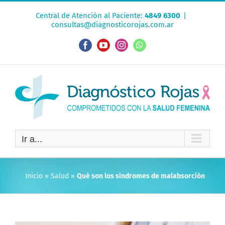
Saltar
Central de Atención al Paciente:
4849 6300
|
al
consultas@diagnosticorojas.com.ar
contenido
Facebook
YouTube
Instagram
WhatsApp
Ir a...
Inicio
»
Salud
»
Qué son los síndromes de malabsorción