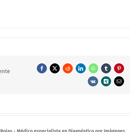
Facebook
X
Reddit
LinkedIn
WhatsApp
Tumblr
Pintere
ente
Vk
Xing
Correo
electró
 Rojas
- Médico especialista en Diagnóstico por Imágenes,