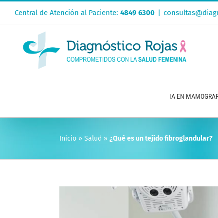
Saltar
Central de Atención al Paciente:
4849 6300
|
consultas@diagn
al
contenido
IA EN MAMOGRAF
Inicio
»
Salud
»
¿Qué es un tejido fibroglandular?