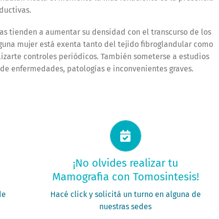
ductivas.
s tienden a aumentar su densidad con el transcurso de los
guna mujer está exenta tanto del tejido fibroglandular como
izarte controles periódicos. También someterse a estudios
de enfermedades, patologías e inconvenientes graves.
Solicitá tu turno ahora
¡No olvides realizar tu
Mamografia con Tomosintesis!
PEDIR MI TURNO
de
Hacé click y solicitá un turno en alguna de
nuestras sedes