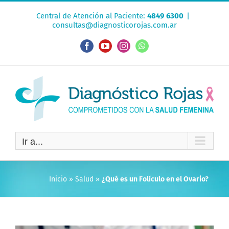
Saltar
Central de Atención al Paciente:
4849 6300
|
al
consultas@diagnosticorojas.com.ar
contenido
Facebook
YouTube
Instagram
WhatsApp
Ir a...
Inicio
»
Salud
»
¿Qué es un Folículo en el Ovario?