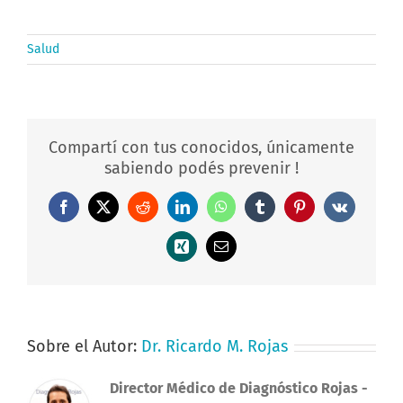
Salud
Compartí con tus conocidos, únicamente
sabiendo podés prevenir !
Facebook
X
Reddit
LinkedIn
WhatsApp
Tumblr
Pinterest
Vk
Xing
Correo
electrónico
Sobre el Autor:
Dr. Ricardo M. Rojas
Director Médico de Diagnóstico Rojas
-