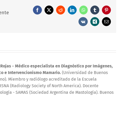
Facebook
X
Reddit
LinkedIn
WhatsApp
Tumblr
Pintere
ente
Vk
Xing
Correo
electró
 Rojas
- Médico especialista en Diagnóstico por Imágenes,
co e Intervencionismo Mamario.
(Universidad de Buenos
iano). Miembro y radiólogo acreditado de la Escuela
SNA (Radiology Society of North America). Docente
ología - SAMAS (Sociedad Argentina de Mastología). Buenos