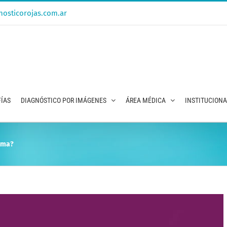
osticorojas.com.ar
ÍAS
DIAGNÓSTICO POR IMÁGENES
ÁREA MÉDICA
INSTITUCION
ama?