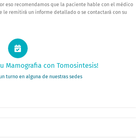
. Por eso recomendamos que la paciente hable con el médico
le remitirá un informe detallado o se contactará con su
itá tu turno ahora
 tu Mamografia con Tomosintesis!
PEDIR MI TURNO
 un turno en alguna de nuestras sedes