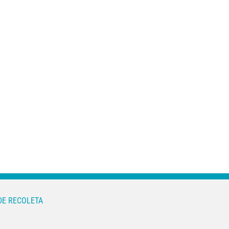
¿Por qué tengo tos
TBS: La nueva
y no se me quita?
forma de medir la
Causas de la tos
calidad de tus
persistente
huesos
DE RECOLETA