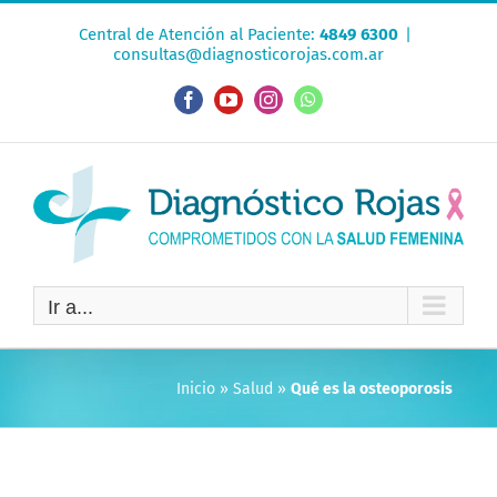
Saltar
Central de Atención al Paciente:
4849 6300
|
al
consultas@diagnosticorojas.com.ar
contenido
Facebook
YouTube
Instagram
WhatsApp
Ir a...
Inicio
»
Salud
»
Qué es la osteoporosis