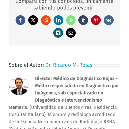
Compartí con tus conocidos, únicamente
sabiendo podés prevenir !
Facebook
X
Reddit
LinkedIn
WhatsApp
Tumblr
Pinterest
Vk
Xing
Correo
electrónico
Sobre el Autor:
Dr. Ricardo M. Rojas
Director Médico de Diagnóstico Rojas
-
Médico especialista en Diagnóstico por
Imágenes, sub especializado en
Diagnóstico e Intervencionismo
Mamario.
(Universidad de Buenos Aires. Residencia
Hospital Italiano). Miembro y radiólogo acreditado
de la Escuela Norteamericana de Radiología RSNA
(Radiology Society of North America). Docente