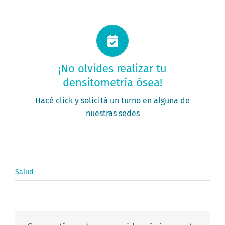
Solicitá tu turno ahora
¡No olvides realizar tu
densitometría ósea!
PEDIR MI TURNO
Hacé click y solicitá un turno en alguna de
nuestras sedes
Salud