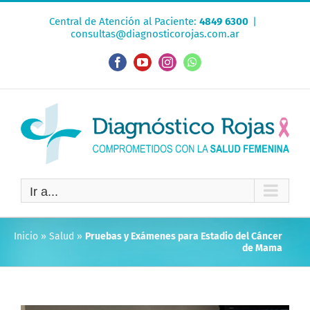
Saltar
Central de Atención al Paciente:
4849 6300
|
al
consultas@diagnosticorojas.com.ar
contenido
Facebook
YouTube
Instagram
WhatsApp
Ir a...
Inicio
»
Salud
»
Pruebas y Exámenes para Estadio del Cáncer
de Mama