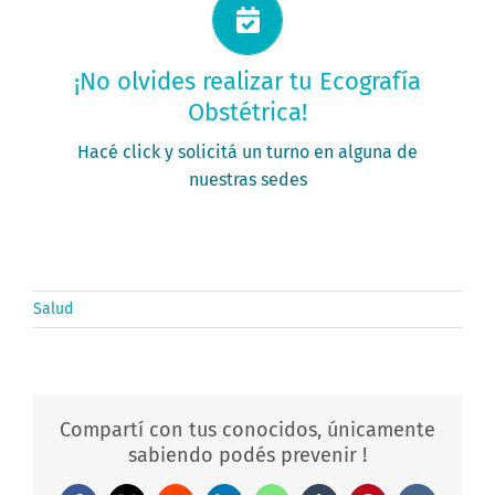
Solicitá tu turno ahora
¡No olvides realizar tu Ecografía
Obstétrica!
PEDÍ TU TURNO
Hacé click y solicitá un turno en alguna de
nuestras sedes
Salud
Compartí con tus conocidos, únicamente
sabiendo podés prevenir !