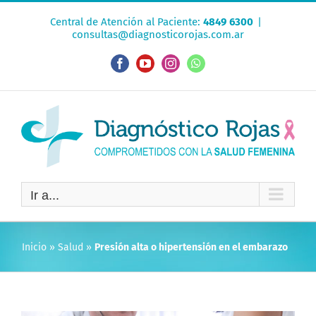
Saltar
Central de Atención al Paciente:
4849 6300
|
al
consultas@diagnosticorojas.com.ar
contenido
Facebook
YouTube
Instagram
WhatsApp
Ir a...
Inicio
»
Salud
»
Presión alta o hipertensión en el embarazo