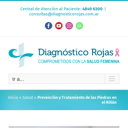
Saltar
Central de Atención al Paciente:
4849 6300
|
al
consultas@diagnosticorojas.com.ar
contenido
Facebook
YouTube
Instagram
WhatsApp
Ir a...
Inicio
»
Salud
»
Prevención y Tratamiento de las Piedras en
el Riñón