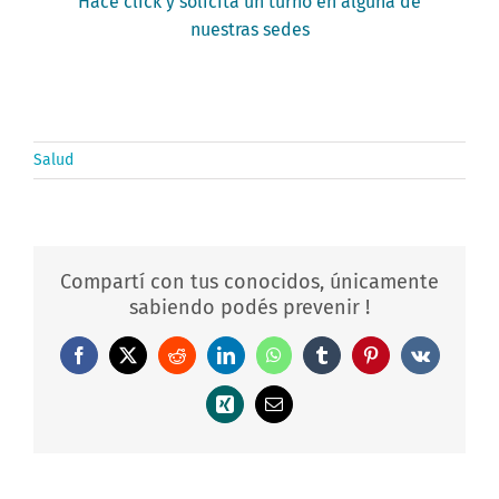
Hacé click y solicitá un turno en alguna de
nuestras sedes
Salud
Compartí con tus conocidos, únicamente
sabiendo podés prevenir !
Facebook
X
Reddit
LinkedIn
WhatsApp
Tumblr
Pinterest
Vk
Xing
Correo
electrónico