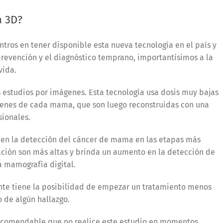
a 3D?
ntros en tener disponible esta nueva tecnología en el país y
 prevención y el diagnóstico temprano, importantísimos a la
 vida.
 estudios por imágenes. E
sta tecnología usa dosis muy bajas
genes de cada mama, que son luego reconstruidas con una
sionales.
 en la detección del cáncer de mama en las etapas más
ción son más altas y brinda un aumento en la detección de
a mamografía digital.
iente tiene la posibilidad de empezar un tratamiento menos
o de algún hallazgo.
recomendable que no realice este estudio en momentos