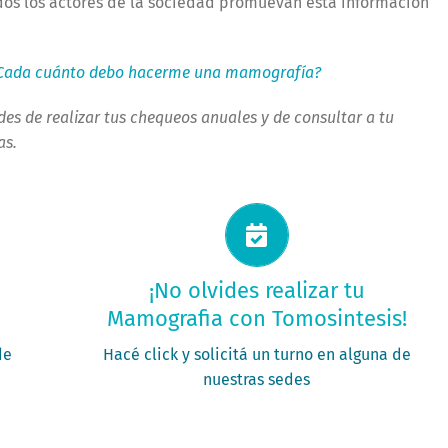
os los actores de la sociedad promuevan esta información
Cada cuánto debo hacerme una mamografía?
des de realizar tus chequeos anuales y de consultar a tu
as.
Solicitá tu turno ahora
¡No olvides realizar tu
Mamografia con Tomosintesis!
PEDIR MI TURNO
de
Hacé click y solicitá un turno en alguna de
nuestras sedes