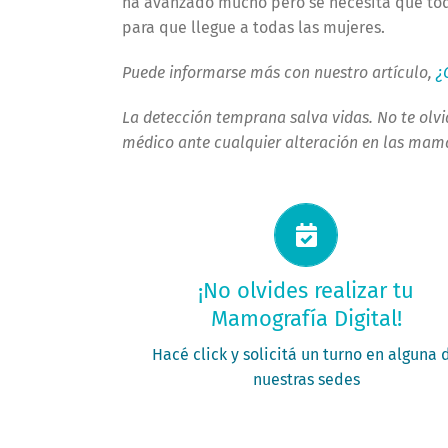
ha avanzado mucho pero se necesita que tod
para que llegue a todas las mujeres.
Puede informarse más con nuestro artículo,
¿
La detección temprana salva vidas. No te olvi
médico ante cualquier alteración en las mam
Solicitá tu turno ahora
¡No olvides realizar tu
Mamografía Digital!
PEDÍ TU TURNO
Hacé click y solicitá un turno en alguna 
nuestras sedes