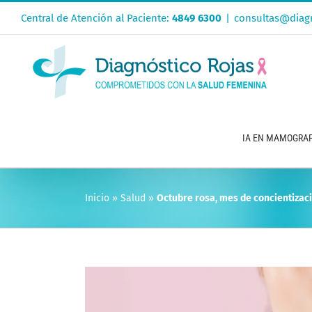
Saltar
Central de Atención al Paciente:
4849 6300
|
consultas@diagn
al
contenido
IA EN MAMOGRAF
Inicio
»
Salud
»
Octubre rosa, mes de concientiza