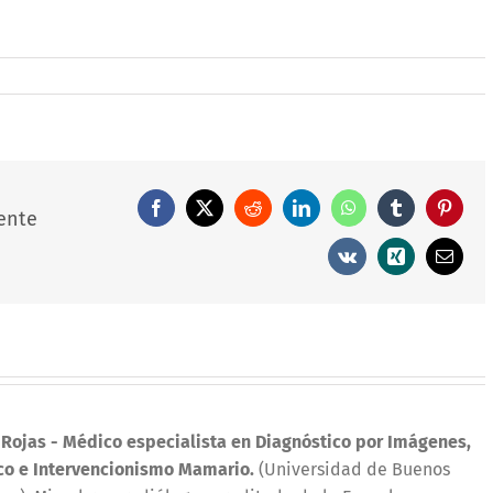
Facebook
X
Reddit
LinkedIn
WhatsApp
Tumblr
Pintere
ente
Vk
Xing
Correo
electró
 Rojas
- Médico especialista en Diagnóstico por Imágenes,
co e Intervencionismo Mamario.
(Universidad de Buenos