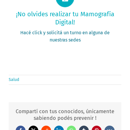
Solicitá tu turno ahora
¡No olvides realizar tu Mamografía
Digital!
PEDÍ TU TURNO
Hacé click y solicitá un turno en alguna de
nuestras sedes
Salud
Compartí con tus conocidos, únicamente
sabiendo podés prevenir !