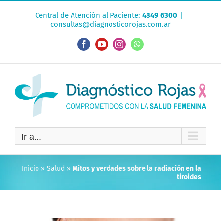
Saltar
Central de Atención al Paciente:
4849 6300
|
al
consultas@diagnosticorojas.com.ar
contenido
Facebook
YouTube
Instagram
WhatsApp
Ir a...
Inicio
»
Salud
»
Mitos y verdades sobre la radiación en la
tiroides