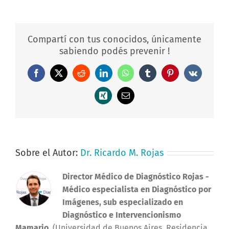
Compartí con tus conocidos, únicamente
sabiendo podés prevenir !
Facebook
X
Reddit
LinkedIn
WhatsApp
Tumblr
Pinterest
Vk
Xing
Correo
electrónico
Sobre el Autor:
Dr. Ricardo M. Rojas
Director Médico de Diagnóstico Rojas
-
Médico especialista en Diagnóstico por
Imágenes, sub especializado en
Diagnóstico e Intervencionismo
Mamario.
(Universidad de Buenos Aires. Residencia