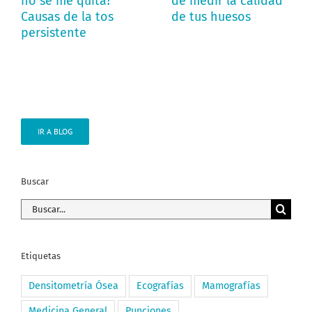
no se me quita?
de medir la calidad
Causas de la tos
de tus huesos
persistente
IR A BLOG
Buscar
Buscar:
Etiquetas
Densitometría Ósea
Ecografías
Mamografías
Medicina General
Punciones