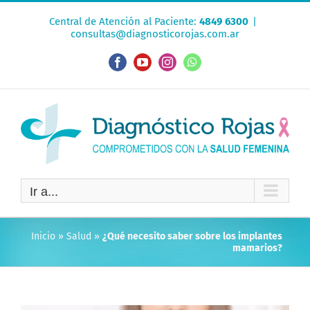
Saltar
Central de Atención al Paciente:
4849 6300
|
al
consultas@diagnosticorojas.com.ar
contenido
Facebook
YouTube
Instagram
WhatsApp
Ir a...
Inicio
»
Salud
»
¿Qué necesito saber sobre los implantes
mamarios?