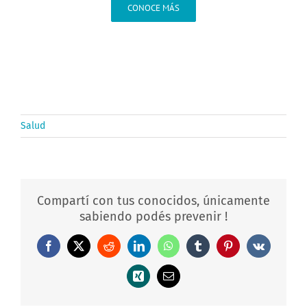
CONOCE MÁS
Salud
Compartí con tus conocidos, únicamente
sabiendo podés prevenir !
Facebook
X
Reddit
LinkedIn
WhatsApp
Tumblr
Pinterest
Vk
Xing
Correo
electrónico