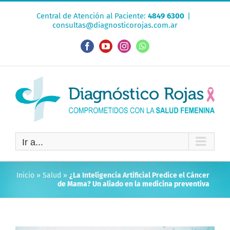
Saltar
Central de Atención al Paciente:
4849 6300
|
al
consultas@diagnosticorojas.com.ar
contenido
Facebook
YouTube
Instagram
WhatsApp
Ir a...
Inicio
»
Salud
»
¿La Inteligencia Artificial Predice el Cáncer
de Mama? Un aliado en la medicina preventiva