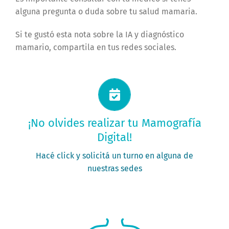
alguna pregunta o duda sobre tu salud mamaria.
Si te gustó esta nota sobre la IA y diagnóstico
mamario, compartila en tus redes sociales.
Solicitá tu turno ahora
¡No olvides realizar tu Mamografía
Digital!
PEDÍ TU TURNO
Hacé click y solicitá un turno en alguna de
nuestras sedes