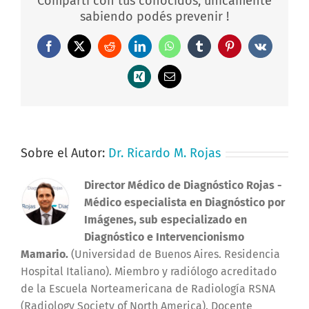
Compartí con tus conocidos, únicamente
sabiendo podés prevenir !
Facebook
X
Reddit
LinkedIn
WhatsApp
Tumblr
Pinterest
Vk
Xing
Correo
electrónico
Sobre el Autor:
Dr. Ricardo M. Rojas
Director Médico de Diagnóstico Rojas
-
Médico especialista en Diagnóstico por
Imágenes, sub especializado en
Diagnóstico e Intervencionismo
Mamario.
(Universidad de Buenos Aires. Residencia
Hospital Italiano). Miembro y radiólogo acreditado
de la Escuela Norteamericana de Radiología RSNA
(Radiology Society of North America). Docente