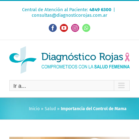
Saltar
Central de Atención al Paciente:
4849 6300
|
al
consultas@diagnosticorojas.com.ar
contenido
Facebook
YouTube
Instagram
WhatsApp
Ir a...
Inicio
»
Salud
»
Importancia del Control de Mama