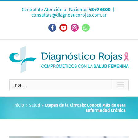
Saltar
Central de Atención al Paciente:
4849 6300
|
al
consultas@diagnosticorojas.com.ar
contenido
Facebook
YouTube
Instagram
WhatsApp
Ir a...
Inicio
»
Salud
»
Etapas de la Cirrosis: Conocé Más de esta
Enfermedad Crónica