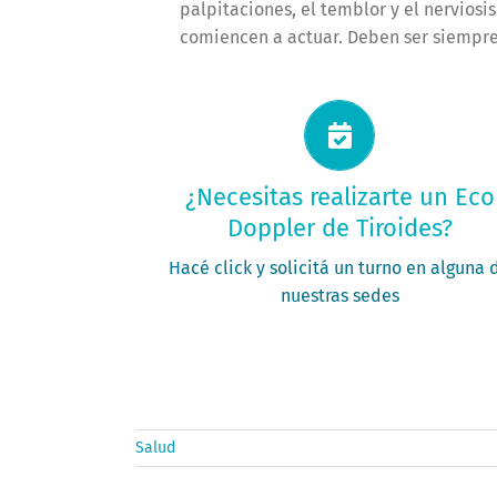
palpitaciones, el temblor y el nerviosi
comiencen a actuar. Deben ser siempre
Solicitá tu turno ahora
¿Necesitas realizarte un Eco
Doppler de Tiroides?
PEDIR MI TURNO
Hacé click y solicitá un turno en alguna 
nuestras sedes
Salud