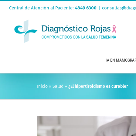
Saltar
Central de Atención al Paciente:
4849 6300
|
consultas@diagn
al
contenido
IA EN MAMOGRAF
Inicio
»
Salud
»
¿El hipertiroidismo es curable?