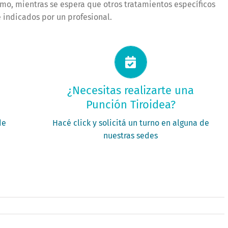
smo, mientras se espera que otros tratamientos específicos
 indicados por un profesional.
Solicitá tu turno ahora
¿Necesitas realizarte una
Punción Tiroidea?
PEDIR MI TURNO
de
Hacé click y solicitá un turno en alguna de
nuestras sedes