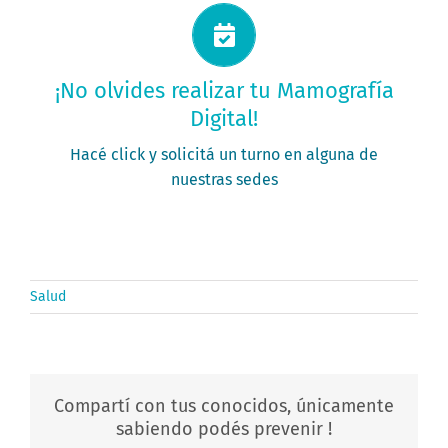
Solicitá tu turno ahora
¡No olvides realizar tu Mamografía
Digital!
PEDÍ TU TURNO
Hacé click y solicitá un turno en alguna de
nuestras sedes
Salud
Compartí con tus conocidos, únicamente
sabiendo podés prevenir !