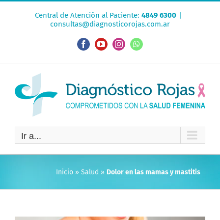
Saltar
Central de Atención al Paciente:
4849 6300
|
al
consultas@diagnosticorojas.com.ar
contenido
Facebook
YouTube
Instagram
WhatsApp
Ir a...
Inicio
»
Salud
»
Dolor en las mamas y mastitis