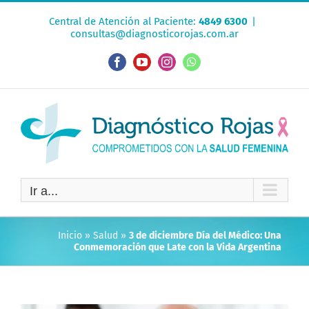
Saltar
Central de Atención al Paciente:
4849 6300
|
al
consultas@diagnosticorojas.com.ar
contenido
Facebook
YouTube
Instagram
WhatsApp
Ir a...
Inicio
»
Salud
»
3 de diciembre Día del Médico: Una
Conmemoración que Late con la Vida Argentina