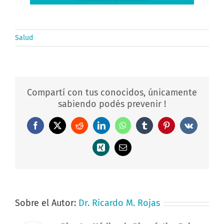
Salud
Compartí con tus conocidos, únicamente
sabiendo podés prevenir !
Facebook
X
Reddit
LinkedIn
WhatsApp
Tumblr
Pinterest
Vk
Xing
Correo
electrónico
Sobre el Autor:
Dr. Ricardo M. Rojas