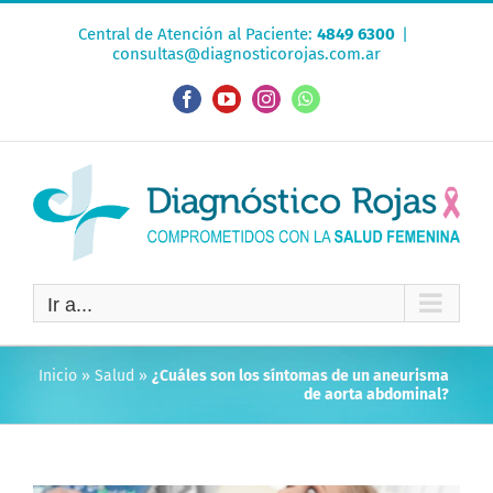
Saltar
Central de Atención al Paciente:
4849 6300
|
al
consultas@diagnosticorojas.com.ar
contenido
Facebook
YouTube
Instagram
WhatsApp
Ir a...
Inicio
»
Salud
»
¿Cuáles son los síntomas de un aneurisma
de aorta abdominal?