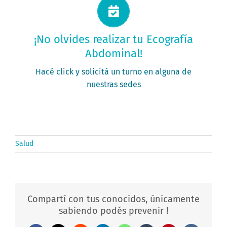
Solicitá tu turno ahora
¡No olvides realizar tu Ecografía
Abdominal!
PEDÍ TU TURNO
Hacé click y solicitá un turno en alguna de
nuestras sedes
Salud
Compartí con tus conocidos, únicamente
sabiendo podés prevenir !