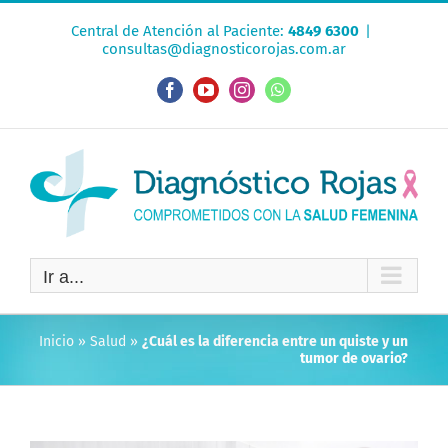
Saltar
Central de Atención al Paciente:
4849 6300
|
al
consultas@diagnosticorojas.com.ar
contenido
Facebook
YouTube
Instagram
WhatsApp
Ir a...
Inicio
»
Salud
»
¿Cuál es la diferencia entre un quiste y un
tumor de ovario?