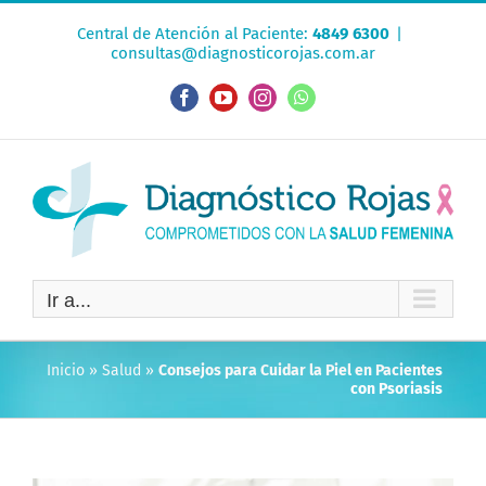
Saltar
Central de Atención al Paciente:
4849 6300
|
al
consultas@diagnosticorojas.com.ar
contenido
Facebook
YouTube
Instagram
WhatsApp
Ir a...
Inicio
»
Salud
»
Consejos para Cuidar la Piel en Pacientes
con Psoriasis