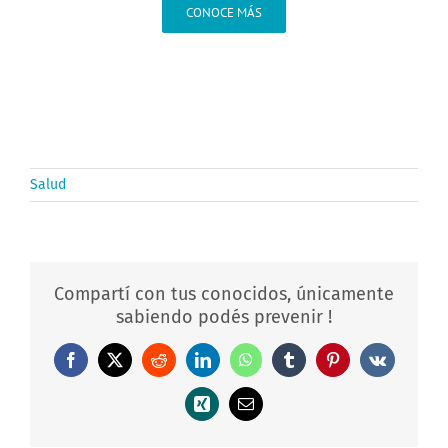
CONOCE MÁS
Salud
Compartí con tus conocidos, únicamente
sabiendo podés prevenir !
Facebook
X
Reddit
LinkedIn
WhatsApp
Tumblr
Pinterest
Vk
Xing
Correo
electrónico