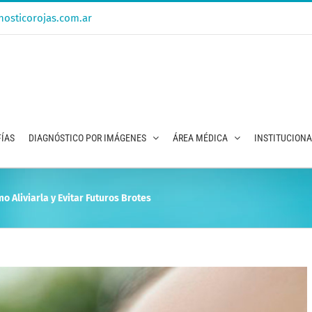
osticorojas.com.ar
ÍAS
DIAGNÓSTICO POR IMÁGENES
ÁREA MÉDICA
INSTITUCION
mo Aliviarla y Evitar Futuros Brotes