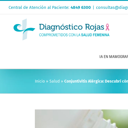
Saltar
Central de Atención al Paciente:
4849 6300
|
consultas@diagn
al
contenido
IA EN MAMOGRAF
Inicio
»
Salud
»
Conjuntivitis Alérgica: Descubrí có