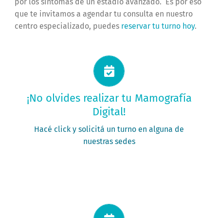
por los síntomas de un estadio avanzado. Es por eso
que te invitamos a agendar tu consulta en nuestro
centro especializado, puedes
reservar tu turno hoy
.
Solicitá tu turno ahora
¡No olvides realizar tu Mamografía
Digital!
PEDÍ TU TURNO
Hacé click y solicitá un turno en alguna de
nuestras sedes