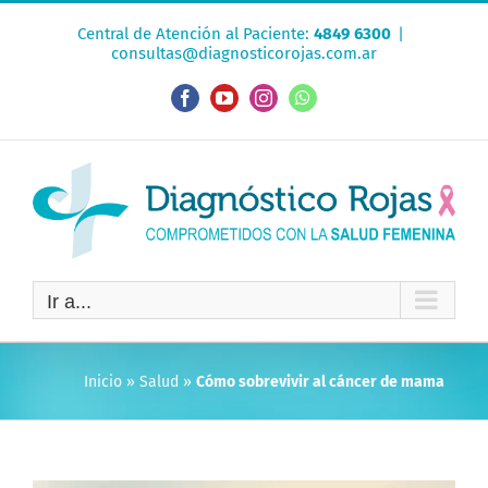
Saltar
Central de Atención al Paciente:
4849 6300
|
al
consultas@diagnosticorojas.com.ar
contenido
Facebook
YouTube
Instagram
WhatsApp
Ir a...
Inicio
»
Salud
»
Cómo sobrevivir al cáncer de mama