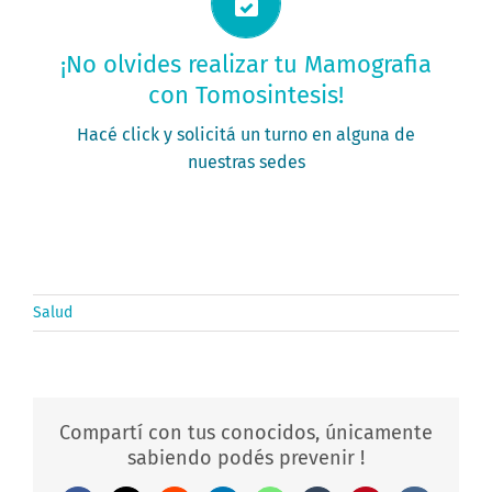
Solicitá tu turno ahora
¡No olvides realizar tu Mamografia
con Tomosintesis!
PEDIR MI TURNO
Hacé click y solicitá un turno en alguna de
nuestras sedes
Salud
Compartí con tus conocidos, únicamente
sabiendo podés prevenir !