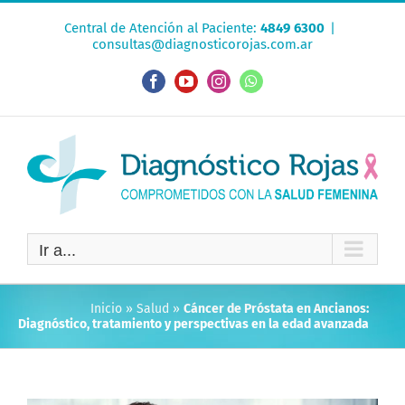
Saltar
Central de Atención al Paciente:
4849 6300
|
al
consultas@diagnosticorojas.com.ar
contenido
Facebook
YouTube
Instagram
WhatsApp
Ir a...
Inicio
»
Salud
»
Cáncer de Próstata en Ancianos:
Diagnóstico, tratamiento y perspectivas en la edad avanzada