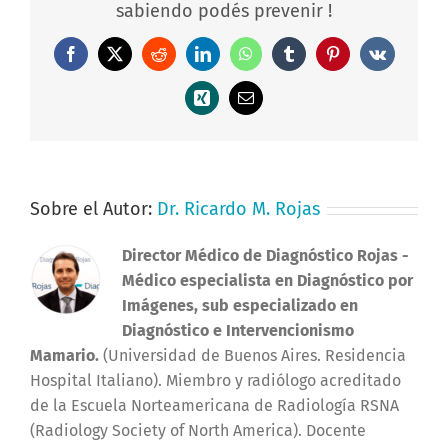
sabiendo podés prevenir !
Facebook
X
Reddit
LinkedIn
WhatsApp
Tumblr
Pinterest
Vk
Xing
Correo
electrónico
Sobre el Autor:
Dr. Ricardo M. Rojas
Director Médico de Diagnóstico Rojas
-
Médico especialista en Diagnóstico por
Imágenes, sub especializado en
Diagnóstico e Intervencionismo
Mamario.
(Universidad de Buenos Aires. Residencia
Hospital Italiano). Miembro y radiólogo acreditado
de la Escuela Norteamericana de Radiología RSNA
(Radiology Society of North America). Docente