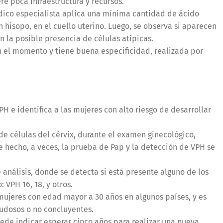
e poca infraestructura y recursos.
dico especialista aplica una mínima cantidad de ácido
n hisopo, en el cuello uterino. Luego, se observa si aparecen
 la posible presencia de células atípicas.
n el momento y tiene buena especificidad, realizada por
PH e identifica a las mujeres con alto riesgo de desarrollar
e células del cérvix, durante el examen ginecológico,
e hecho, a veces, la prueba de Pap y la detección de VPH se
 análisis, donde se detecta si está presente alguno de los
: VPH 16, 18, y otros.
 mujeres con edad mayor a 30 años en algunos países, y es
dudosos o no concluyentes.
uede indicar esperar cinco años para realizar una nueva