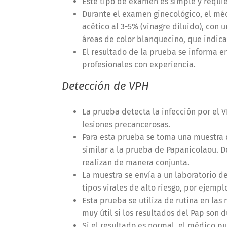
Este tipo de examen es simple y requier
Durante el examen ginecológico, el mé
acético al 3-5% (vinagre diluido), con u
áreas de color blanquecino, que indican
El resultado de la prueba se informa e
profesionales con experiencia.
Detección de VPH
La prueba detecta la infección por el V
lesiones precancerosas.
Para esta prueba se toma una muestra d
similar a la prueba de Papanicolaou. D
realizan de manera conjunta.
La muestra se envía a un laboratorio de
tipos virales de alto riesgo, por ejemplo
Esta prueba se utiliza de rutina en las
muy útil si los resultados del Pap son 
Si el resultado es normal, el médico p