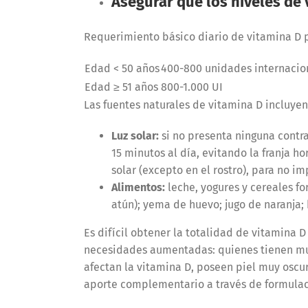
Asegurar que los niveles de
Requerimiento básico diario de vitamina D 
Edad < 50 años
400-800 unidades internacion
Edad ≥ 51 años
800-1.000 UI
Las fuentes naturales de vitamina D incluyen
Luz solar:
si no presenta ninguna contr
15 minutos al día, evitando la franja ho
solar (excepto en el rostro), para no i
Alimentos:
leche, yogures y cereales fo
atún); yema de huevo; jugo de naranja;
Es difícil obtener la totalidad de vitamina 
necesidades aumentadas: quienes tienen muy
afectan la vitamina D, poseen piel muy oscur
aporte complementario a través de formulac