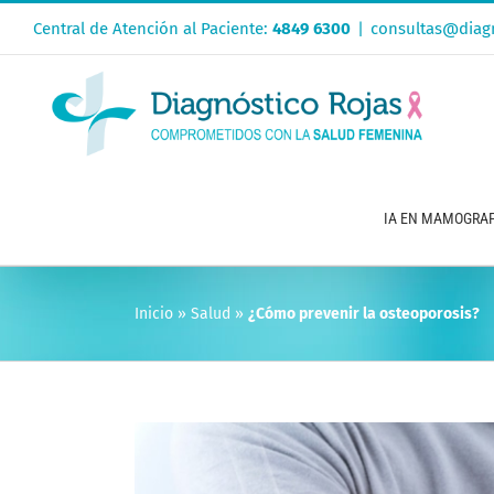
Saltar
Central de Atención al Paciente:
4849 6300
|
consultas@diagn
al
contenido
IA EN MAMOGRAF
Inicio
»
Salud
»
¿Cómo prevenir la osteoporosis?