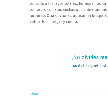
sensible a los rayos solares. Es muy importa
sombrero con alas anchas que cubra también l
turbante. Otra opción es aplicar un bloquead
aplicarlo en orejas y cuello.
Solic
¡No olvides rea
Hacé click y solicitá
Salud