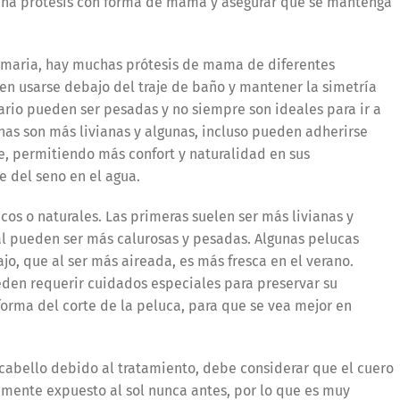
 una prótesis con forma de mama y asegurar que se mantenga
mamaria, hay muchas prótesis de mama de diferentes
en usarse debajo del traje de baño y mantener la simetría
iario pueden ser pesadas y no siempre son ideales para ir a
conas son más livianas y algunas, incluso pueden adherirse
e, permitiendo más confort y naturalidad en sus
 del seno en el agua.
cos o naturales. Las primeras suelen ser más livianas y
al pueden ser más calurosas y pesadas. Algunas pelucas
o, que al ser más aireada, es más fresca en el verano.
den requerir cuidados especiales para preservar su
 forma del corte de la peluca, para que se vea mejor en
 cabello debido al tratamiento, debe considerar que el cuero
mente expuesto al sol nunca antes, por lo que es muy