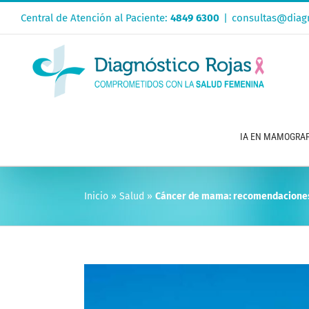
Saltar
Central de Atención al Paciente:
4849 6300
|
consultas@diagn
al
contenido
IA EN MAMOGRAF
Inicio
»
Salud
»
Cáncer de mama: recomendaciones