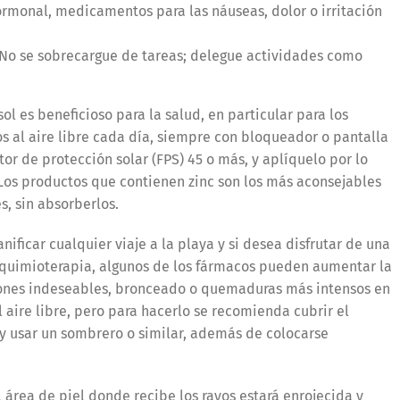
ormonal, medicamentos para las náuseas, dolor o irritación
 No se sobrecargue de tareas; delegue actividades como
l es beneficioso para la salud, en particular para los
os al aire libre cada día, siempre con bloqueador o pantalla
ctor de protección solar (FPS) 45 o más, y aplíquelo por lo
 Los productos que contienen zinc son los más aconsejables
es, sin absorberlos.
ificar cualquier viaje a la playa y si desea disfrutar de una
do quimioterapia, algunos de los fármacos pueden aumentar la
ciones indeseables, bronceado o quemaduras más intensos en
l aire libre, pero para hacerlo se recomienda cubrir el
 usar un sombrero o similar, además de colocarse
l área de piel donde recibe los rayos estará enrojecida y