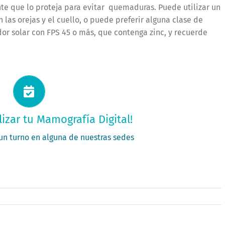
nte que lo proteja para evitar quemaduras. Puede utilizar un
as orejas y el cuello, o puede preferir alguna clase de
or solar con FPS 45 o más, que contenga zinc, y recuerde
itá tu turno ahora
lizar tu Mamografía Digital!
PEDÍ TU TURNO
 un turno en alguna de nuestras sedes