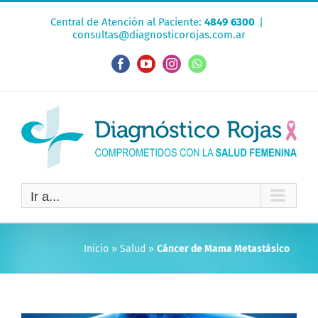
Saltar
Central de Atención al Paciente:
4849 6300
|
al
consultas@diagnosticorojas.com.ar
contenido
Facebook
YouTube
Instagram
WhatsApp
Ir a...
Inicio
»
Salud
»
Cáncer de Mama Metastásico