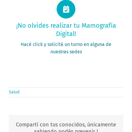
Solicitá tu turno ahora
¡No olvides realizar tu Mamografía
Digital!
PEDÍ TU TURNO
Hacé click y solicitá un turno en alguna de
nuestras sedes
Salud
Compartí con tus conocidos, únicamente
sabiendo podés prevenir !