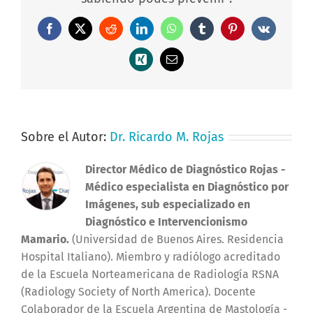
Facebook
X
Reddit
LinkedIn
WhatsApp
Tumblr
Pinterest
Vk
Xing
Correo
electrónico
Sobre el Autor:
Dr. Ricardo M. Rojas
Director Médico de Diagnóstico Rojas
-
Médico especialista en Diagnóstico por
Imágenes, sub especializado en
Diagnóstico e Intervencionismo
Mamario.
(Universidad de Buenos Aires. Residencia
Hospital Italiano). Miembro y radiólogo acreditado
de la Escuela Norteamericana de Radiología RSNA
(Radiology Society of North America). Docente
Colaborador de la Escuela Argentina de Mastología -