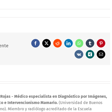
Facebook
X
Reddit
LinkedIn
WhatsApp
Tumblr
Pintere
ente
Vk
Xing
Correo
electró
 Rojas
- Médico especialista en Diagnóstico por Imágenes,
co e Intervencionismo Mamario.
(Universidad de Buenos
iano). Miembro y radiólogo acreditado de la Escuela