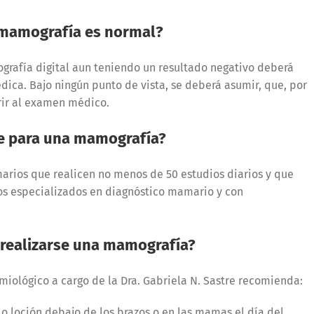
a mamografía es normal?
grafía digital aun teniendo un resultado negativo deberá
édica. Bajo ningún punto de vista, se deberá asumir, que, por
rir al examen médico.
te para una mamografía?
ios que realicen no menos de 50 estudios diarios y que
s especializados en diagnóstico mamario y con
 realizarse una mamografía?
miológico a cargo de la Dra. Gabriela N. Sastre recomienda:
 o loción debajo de los brazos o en las mamas el día del