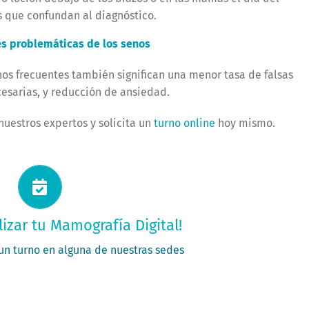
 que confundan al diagnóstico.
es problemáticas de los senos
os frecuentes también significan una menor tasa de falsas
cesarias, y reducción de ansiedad.
nuestros expertos y solicita un
turno online
hoy mismo.
itá tu turno ahora
lizar tu Mamografía Digital!
PEDÍ TU TURNO
 un turno en alguna de nuestras sedes