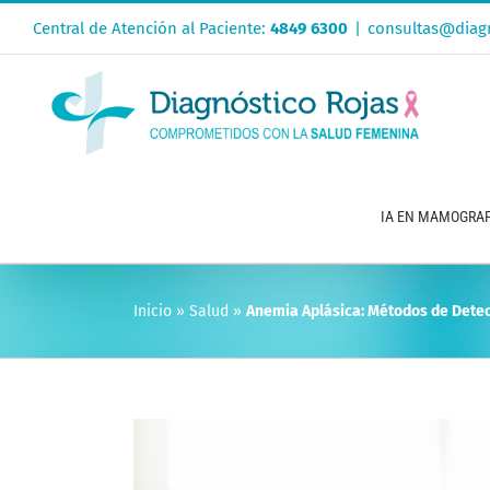
Saltar
Central de Atención al Paciente:
4849 6300
|
consultas@diagn
al
contenido
IA EN MAMOGRAF
Inicio
»
Salud
»
Anemia Aplásica: Métodos de Dete