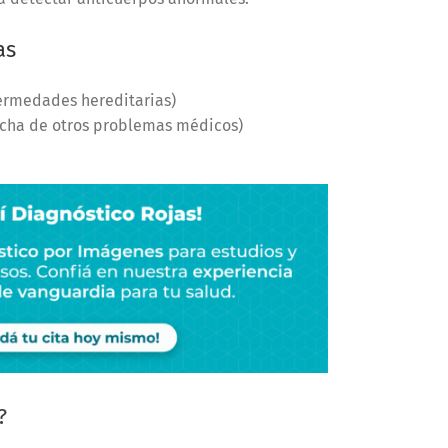
as
ermedades hereditarias)
echa de otros problemas médicos)
?