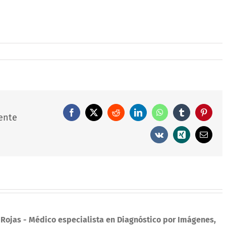
Facebook
X
Reddit
LinkedIn
WhatsApp
Tumblr
Pintere
ente
Vk
Xing
Correo
electró
 Rojas
- Médico especialista en Diagnóstico por Imágenes,