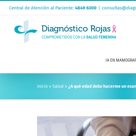
Saltar
Central de Atención al Paciente:
4849 6300
|
consultas@diagn
al
contenido
IA EN MAMOGRAF
Inicio
»
Salud
»
¿A qué edad debo hacerme un exa