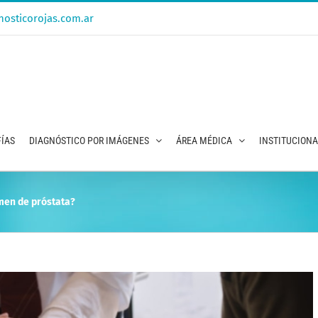
osticorojas.com.ar
ÍAS
DIAGNÓSTICO POR IMÁGENES
ÁREA MÉDICA
INSTITUCION
men de próstata?