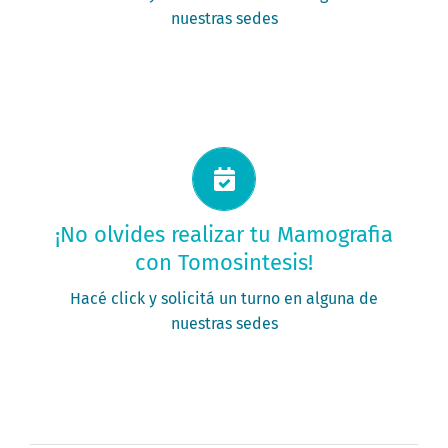
nuestras sedes
Solicitá tu turno ahora
¡No olvides realizar tu Mamografia
con Tomosintesis!
PEDIR MI TURNO
Hacé click y solicitá un turno en alguna de
nuestras sedes