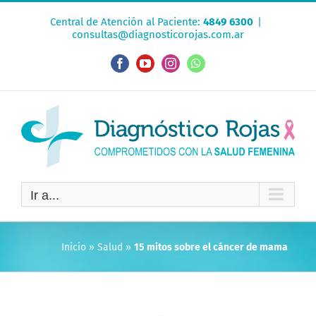
Saltar
Central de Atención al Paciente:
4849 6300
|
al
consultas@diagnosticorojas.com.ar
contenido
Facebook
YouTube
Instagram
WhatsApp
Ir a...
Inicio
»
Salud
»
15 mitos sobre el cáncer de mama