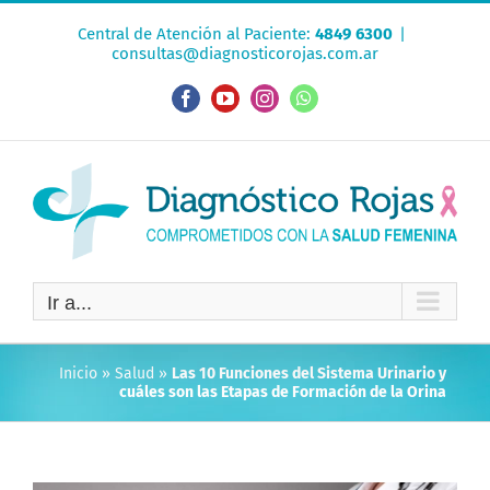
Saltar
Central de Atención al Paciente:
4849 6300
|
al
consultas@diagnosticorojas.com.ar
contenido
Facebook
YouTube
Instagram
WhatsApp
Ir a...
Inicio
»
Salud
»
Las 10 Funciones del Sistema Urinario y
cuáles son las Etapas de Formación de la Orina