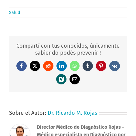
Salud
Compartí con tus conocidos, únicamente
sabiendo podés prevenir !
Facebook
X
Reddit
LinkedIn
WhatsApp
Tumblr
Pinterest
Vk
Xing
Correo
electrónico
Sobre el Autor:
Dr. Ricardo M. Rojas
Director Médico de Diagnóstico Rojas
-
Médico especialista en Diagnóstico por