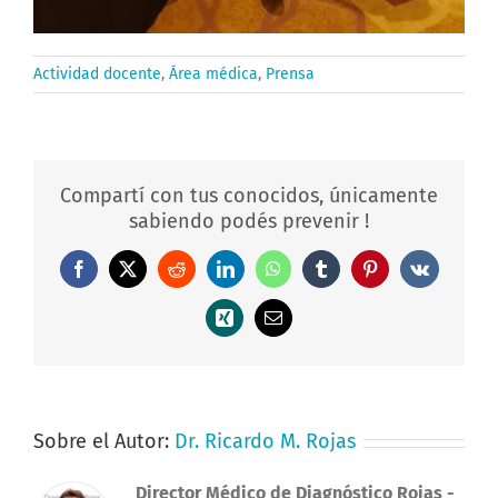
Actividad docente
,
Área médica
,
Prensa
Compartí con tus conocidos, únicamente
sabiendo podés prevenir !
Facebook
X
Reddit
LinkedIn
WhatsApp
Tumblr
Pinterest
Vk
Xing
Correo
electrónico
Sobre el Autor:
Dr. Ricardo M. Rojas
Director Médico de Diagnóstico Rojas
-