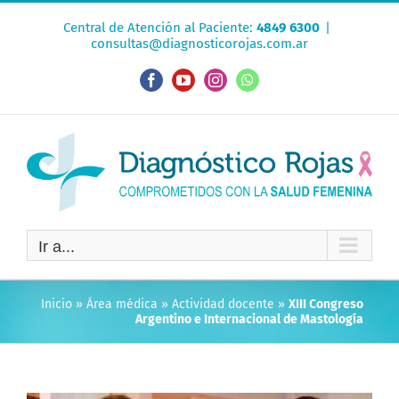
Saltar
Central de Atención al Paciente:
4849 6300
|
al
consultas@diagnosticorojas.com.ar
contenido
Facebook
YouTube
Instagram
WhatsApp
Ir a...
Inicio
»
Área médica
»
Actividad docente
»
XIII Congreso
Argentino e Internacional de Mastología