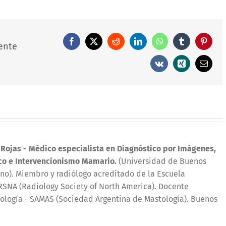
Facebook
X
Reddit
LinkedIn
WhatsApp
Tumblr
Pintere
ente
Vk
Xing
Correo
electró
 Rojas
- Médico especialista en Diagnóstico por Imágenes,
co e Intervencionismo Mamario.
(Universidad de Buenos
iano). Miembro y radiólogo acreditado de la Escuela
SNA (Radiology Society of North America). Docente
ología - SAMAS (Sociedad Argentina de Mastología). Buenos