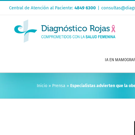
Saltar
Central de Atención al Paciente:
4849 6300
|
consultas@diagn
al
contenido
IA EN MAMOGRAF
Inicio
»
Prensa
»
Especialistas advierten que la o