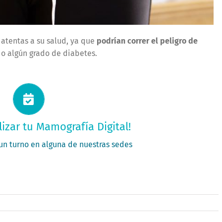
atentas a su salud, ya que
podrían correr el peligro de
o algún grado de diabetes.
itá tu turno ahora
lizar tu Mamografía Digital!
PEDÍ TU TURNO
 un turno en alguna de nuestras sedes