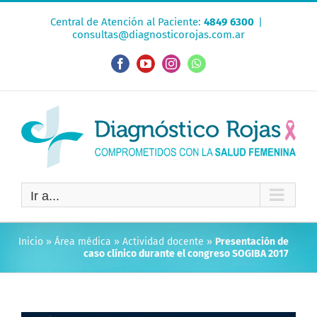
Saltar
Central de Atención al Paciente:
4849 6300
|
al
consultas@diagnosticorojas.com.ar
contenido
Facebook
YouTube
Instagram
WhatsApp
Ir a...
Inicio
»
Área médica
»
Actividad docente
»
Presentación de
caso clínico durante el congreso SOGIBA 2017