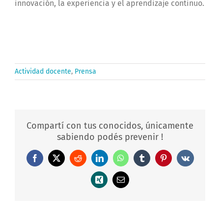
innovación, la experiencia y el aprendizaje continuo.
Actividad docente
,
Prensa
Compartí con tus conocidos, únicamente
sabiendo podés prevenir !
Facebook
X
Reddit
LinkedIn
WhatsApp
Tumblr
Pinterest
Vk
Xing
Correo
electrónico