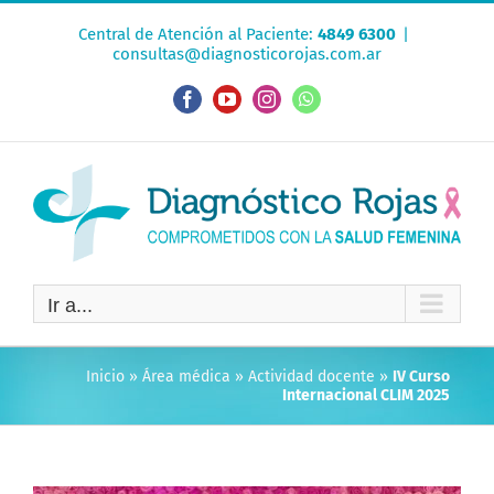
Saltar
Central de Atención al Paciente:
4849 6300
|
al
consultas@diagnosticorojas.com.ar
contenido
Facebook
YouTube
Instagram
WhatsApp
Ir a...
Inicio
»
Área médica
»
Actividad docente
»
IV Curso
Internacional CLIM 2025