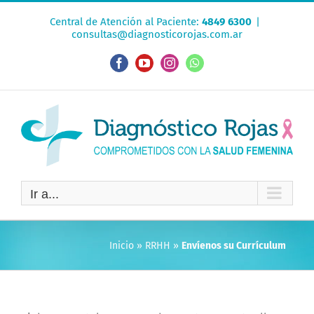
Saltar
Central de Atención al Paciente:
4849 6300
|
al
consultas@diagnosticorojas.com.ar
contenido
Facebook
YouTube
Instagram
WhatsApp
Ir a...
Inicio
»
RRHH
»
Envíenos su Currículum