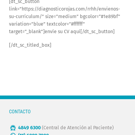
[dt_sc_button
link=”https://diagnosticorojas.com/rrhh/envienos-
su-curriculum/” size=”medium” bgcolor=”#1e89bf”
variation=”blue” textcolor=”#ffffff”
target=”_blank”]envíe su CV aquí[/dt_sc_button]
[/dt_sc_titled_box]
CONTACTO
4849 6300
(Central de Atención al Paciente)