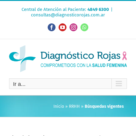
Saltar
Central de Atención al Paciente:
4849 6300
|
al
consultas@diagnosticorojas.com.ar
contenido
Facebook
YouTube
Instagram
WhatsApp
Ir a...
Inicio
»
RRHH
»
Búsquedas vigentes