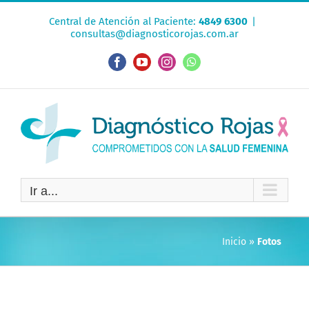
Saltar
Central de Atención al Paciente:
4849 6300
|
al
consultas@diagnosticorojas.com.ar
contenido
Facebook
YouTube
Instagram
WhatsApp
Ir a...
Inicio
»
Fotos